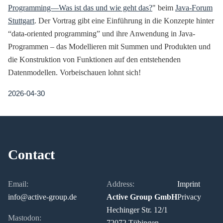
Programming—Was ist das und wie geht das?
" beim
Java-Forum
Stuttgart
. Der Vortrag gibt eine Einführung in die Konzepte hinter
“data-oriented programming” und ihre Anwendung in Java-
Programmen – das Modellieren mit Summen und Produkten und
die Konstruktion von Funktionen auf den entstehenden
Datenmodellen. Vorbeischauen lohnt sich!
2026-04-30
Contact
Email:
Address:
Imprint
info@active-group.de
Active Group GmbH
Privacy
Hechinger Str. 12/1
Mastodon:
72072 Tübingen